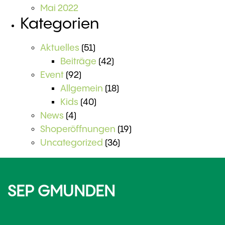
Mai 2022
Kategorien
Aktuelles
(51)
Beiträge
(42)
Event
(92)
Allgemein
(18)
Kids
(40)
News
(4)
Shoperöffnungen
(19)
Uncategorized
(36)
SEP GMUNDEN