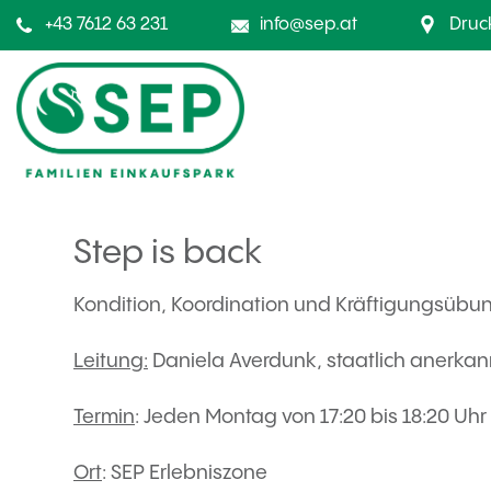
+43 7612 63 231
info@sep.at
Druc
Step is back
Kondition, Koordination und Kräftigungsübun
Leitung:
Daniela Averdunk, staatlich anerka
Termin
: Jeden Montag von 17:20 bis 18:20 Uhr
Ort
: SEP Erlebniszone