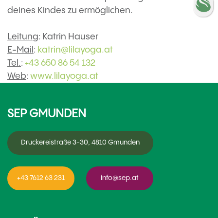
deines Kindes zu ermöglichen.
Leitung
: Katrin Hauser
E-Mail
:
katrin@lilayoga.at
Tel.
:
+43 650 86 54 132
Web
:
www.lilayoga.at
SEP GMUNDEN
Druckereistraße 3-30, 4810 Gmunden
+43 7612 63 231
info@sep.at