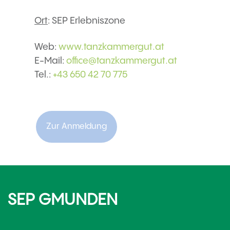
Ort
: SEP Erlebniszone
Web:
www.tanzkammergut.at
E-Mail:
office@tanzkammergut.at
Tel.:
+43 650 42 70 775
Zur Anmeldung
SEP GMUNDEN