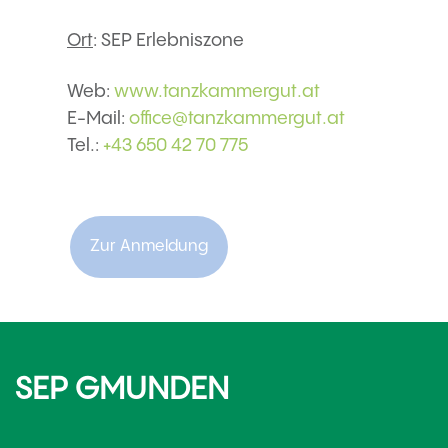
Ort
: SEP Erlebniszone
Web:
www.tanzkammergut.at
E-Mail:
office@tanzkammergut.at
Tel.:
+43 650 42 70 775
Zur Anmeldung
SEP GMUNDEN