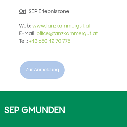
Ort
: SEP Erlebniszone
Web:
www.tanzkammergut.at
E-Mail:
office@tanzkammergut.at
Tel.:
+43 650 42 70 775
Zur Anmeldung
SEP GMUNDEN